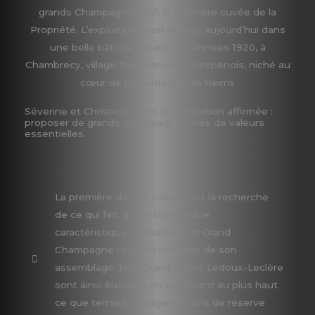
grands Champagnes naît la première cuvée de la
Propriété. L’exploitation est abritée aujourd’hui dans
une belle bâtisse datant des années 1920, à
Chambrecy, village typiquement champenois, niché au
cœur de la Montagne de Reims
Séverine et Christophe ont une ambition affirmée :
proposer de grands Champagnes, nés de valeurs
essentielles.
La première de ces valeurs est la recherche
de ce qui fait, avant toute autre
caractéristique, la qualité d’un Grand
Champagne : c’est la richesse de son
assemblage. Les Champagnes Ledoux-Leclère
sont ainsi élaborés en exprimant au plus haut
ce que terroirs, cépages et vins de réserve