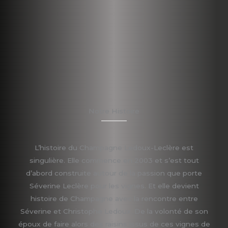
Notre Histoire
L’histoire du Champagne Ledoux-Leclère est
singulière. Elle commence en 2003 et s’est tout
d’abord construite autour de la passion que porte
Séverine Leclère pour les vignes. Et elle devient
histoire de Champagne avec la rencontre entre
Séverine et Christophe Ledoux. De la volonté de son
époux de faire alors des raisins issus de ces vignes de