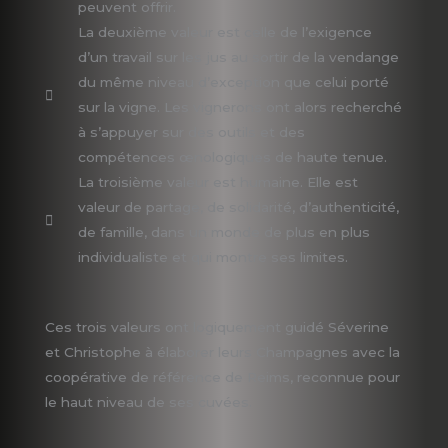
peuvent offrir.
La deuxième valeur est celle de l’exigence
d’un travail sur les jus au sortir de la vendange
du même niveau d’exception que celui porté
sur la vigne. Les vignerons ont alors recherché
à s’appuyer sur des outils et des
compétences œnologiques de haute tenue.
La troisième valeur est humaine. Elle est
valeur de partage, de solidarité, d’authenticité,
de famille, dans un monde de plus en plus
individualiste et qui montre ses limites.
Ces trois valeurs ont logiquement guidé Séverine
et Christophe à élaborer leurs Champagnes avec la
coopérative de référence de Reims, reconnue pour
le haut niveau de ses cuvées.