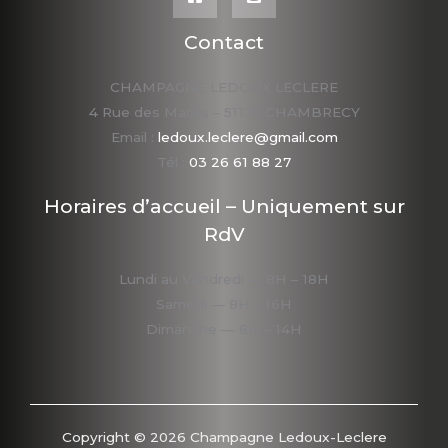
Contact
CHAMPAGNE LEDOUX LECLERE
4 Rue des Marais – 51170 CHAMBRECY
Email :
ledoux.leclere@gmail.com
Tél :
03 26 61 88 27
Horaires d’accueil – Uniquement sur
RdV
Lundi au Vendredi — 8H – 18H
Samedi — 8H – 16H
Dimanche — 8H – 14H
Copyright © 2026 Champagne Ledoux-Leclere