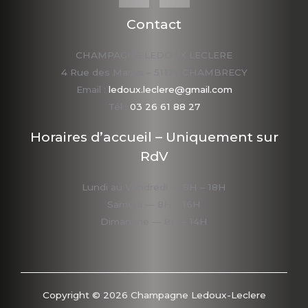
Contact
CHAMPAGNE LEDOUX LECLERE
4 Rue des Marais – 51170 CHAMBRECY
Email :
ledoux.leclere@gmail.com
Tél :
03 26 61 88 27
Horaires d’accueil – Uniquement sur
RdV
Lundi au Vendredi — 8H – 18H
Samedi — 8H – 16H
Dimanche — 8H – 14H
Copyright © 2026 Champagne Ledoux-Leclere