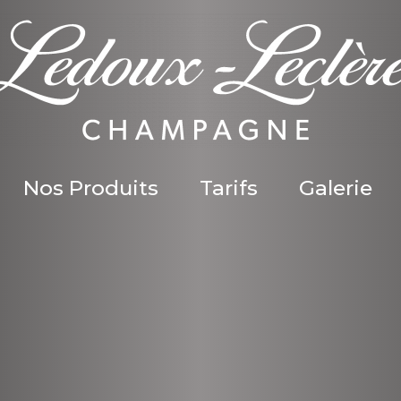
Nos Produits
Tarifs
Galerie