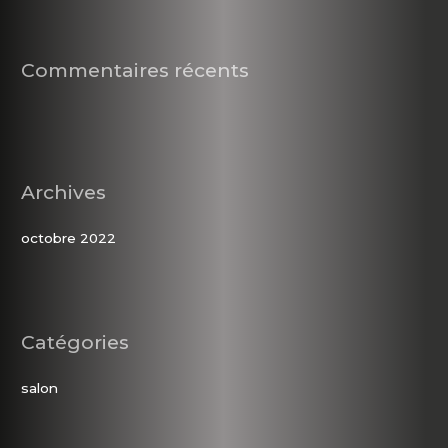
r
Commentaires récents
:
Archives
octobre 2022
Catégories
salon