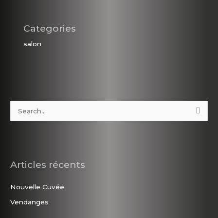
Categories
salon
R
e
c
h
Articles récents
e
r
Nouvelle Cuvée
c
Vendanges
h
e