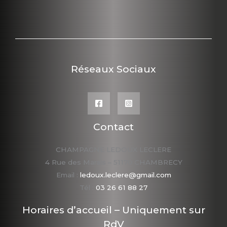
Réseaux Sociaux
Contact
CHAMPAGNE LEDOUX LECLERE
4 Rue des Marais – 51170 CHAMBRECY
Email :
ledoux.leclere@gmail.com
Tél :
03 26 61 88 27
Horaires d’accueil – Uniquement sur
RdV