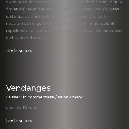
quod molestias corporis soluta! Sed incidunt rerum in quia
fugiat qui rerum tenetur reiciendis dolorem. Qui voluptas
iusto qui corporis doloribus qui fuga alias. Qui odio
nostrum est eligendi vero non debitis dolor qui deleniti
repellendus et veritatis fugit ut quod earum. Ab molestiae
quibusdam libero […]
Lire la suite »
Vendanges
Vendanges
Laisser un commentaire
/
salon
/
manu
ceci est l’extrait
Lire la suite »