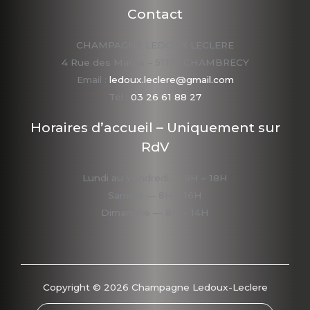
Contact
CHAMPAGNE LEDOUX LECLERE
4 Rue des Marais – 51170 CHAMBRECY
Email :
ledoux.leclere@gmail.com
Tél :
03 26 61 88 27
Horaires d’accueil – Uniquement sur
RdV
Lundi au Vendredi — 8H – 18H
Samedi — 8H – 16H
Dimanche — 8H – 14H
Copyright © 2026 Champagne Ledoux-Leclere