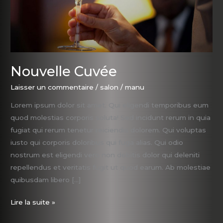
Nouvelle Cuvée
Laisser un commentaire
/
salon
/
manu
Lorem ipsum dolor sit amet. Qui eligendi temporibus eum
quod molestias corporis soluta! Sed incidunt rerum in quia
fugiat qui rerum tenetur reiciendis dolorem. Qui voluptas
iusto qui corporis doloribus qui fuga alias. Qui odio
nostrum est eligendi vero non debitis dolor qui deleniti
repellendus et veritatis fugit ut quod earum. Ab molestiae
quibusdam libero […]
Lire la suite »